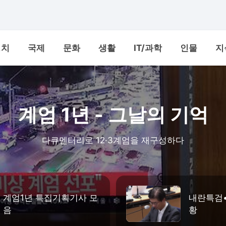
정치
국제
문화
생활
IT/과학
인물
지
계엄 1년 - 그날의 기억
다큐멘터리로 12·3계엄을 재구성하다
계엄1년 특집기획기사 모
내란특검
음
황