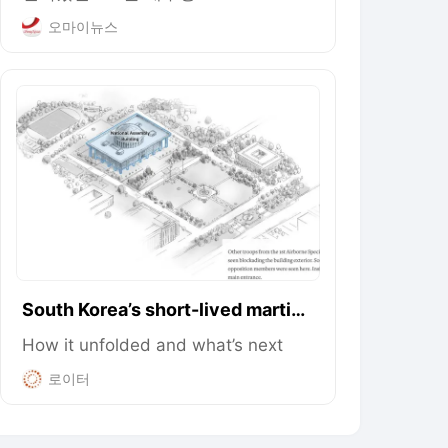
오마이뉴스
South Korea’s short-lived martial
law
How it unfolded and what’s next
로이터