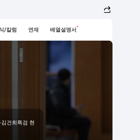
새로운소식
식/칼럼
연재
배열설명서
•김건희특검 현