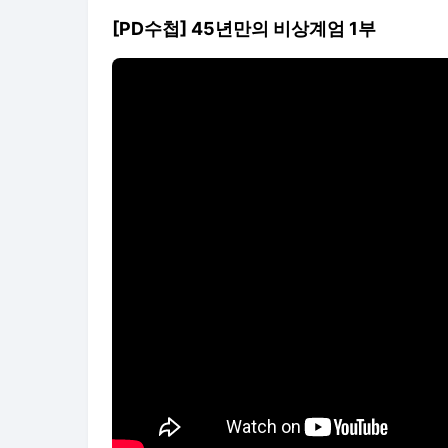
[PD수첩] 45년만의 비상계엄 1부