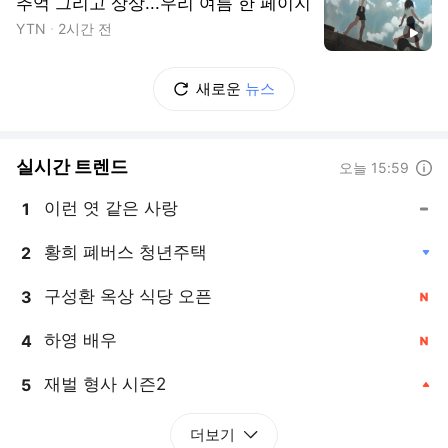
추억 그리고 상상...우리 여름 한 페이지
YTN
2시간 전
동영상
새로운
뉴스
실시간 트렌드
도움말
오늘 15:59
이런 엿 같은 사랑
1
, 동일
황희 폐버스 청년주택
2
, 하락
구성환 옥상 식당 오픈
3
, 신규
하영 배우
4
, 신규
재벌 형사 시즌2
5
, 상승
더보기