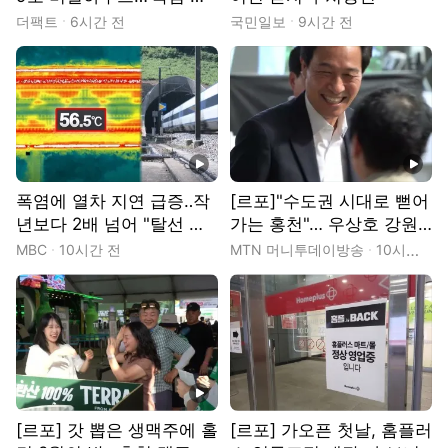
몽' 꾸는 이주노동자
더팩트
6시간 전
국민일보
9시간 전
동영상
동영상
폭염에 열차 지연 급증‥작
[르포]"수도권 시대로 뻗어
년보다 2배 넘어 "탈선 위
가는 홍천"… 우상호 강원
험 막으려"
지사 "홍천 발전이 강원 경
MBC
10시간 전
MTN 머니투데이방송
10시간 전
제 활로" 전폭 지원
동영상
[르포] 갓 뽑은 생맥주에 홀
[르포] 가오픈 첫날, 홈플러