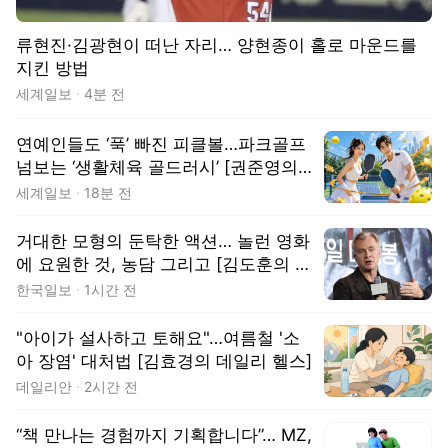
류현진·김광현이 떠난 자리… 양현종이 홀로 마운드를
지킨 방법
세계일보
4분 전
연예인들도 ‘푹’ 빠진 피클볼…파크골프
넘보는 ‘생활체육 골드러시’ [권준영의
머니볼]
세계일보
18분 전
거대한 모형의 둔탁한 액션… 놀런 영화
에 요원한 것, 농담 그리고 [김도훈의 하
입 나우]
한국일보
1시간 전
"아이가 설사하고 토해요"…여름철 '소
아 장염' 대처법 [김효경의 데일리 헬스]
데일리안
2시간 전
“책 만나는 경험까지 기획합니다”… MZ,