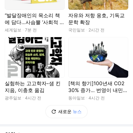
“발달장애인의 목소리 책
자유와 저항 옹호, 기독교
에 담다…사슴뿔 ‘사회적 공
문학 확장
감’ 시리즈 완간”
세계일보
7분 전
국민일보
2시간 전
실험하는 고고학자-샘 킨
[책의 향기]100년새 CO2
지음, 이충호 옮김
30% 증가… 번영이 내민
청구서
광주일보
4시간 전
동아일보
4시간 전
새로운
뉴스