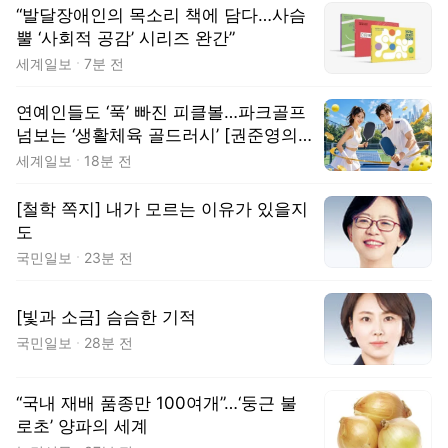
“발달장애인의 목소리 책에 담다…사슴
뿔 ‘사회적 공감’ 시리즈 완간”
세계일보
7분 전
연예인들도 ‘푹’ 빠진 피클볼…파크골프
넘보는 ‘생활체육 골드러시’ [권준영의
머니볼]
세계일보
18분 전
[철학 쪽지] 내가 모르는 이유가 있을지
도
국민일보
23분 전
[빛과 소금] 슴슴한 기적
국민일보
28분 전
“국내 재배 품종만 100여개”…‘둥근 불
로초’ 양파의 세계