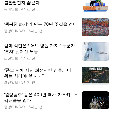
출판편집자 꿈꾼다
동아일보
4시간 전
‘행복한 화가’가 만든 70년 꽃길을 걷다
중앙SUNDAY
5시간 전
엄마 식단은? 어느 병원 가지? 누군가
‘혼자’ 짊어진 노동
조선일보
5시간 전
“풍요 위해 자연 희생시킨 인류… 이 더
위는 치러야 할 대가”
조선일보
5시간 전
‘원령공주’ 품은 400년 역사 가부키…스
펙터클을 얻다
중앙SUNDAY
5시간 전