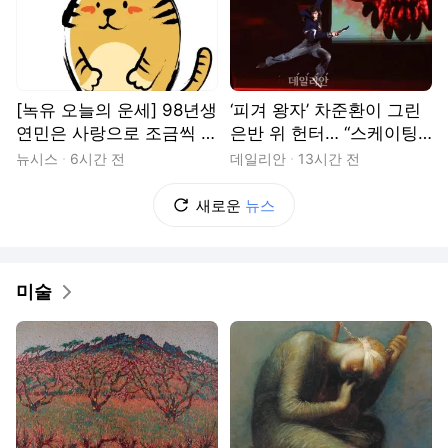
[녹유 오늘의 운세] 98년생
‘피겨 왕자’ 차준환이 그린
연민은 사랑으로 조금씩 변
은반 위 헌터… “스케이팅·
해요
드라마 결합된 값진 경험”
뉴시스
6시간 전
데일리안
13시간 전
[현장]
새로운
뉴스
미술