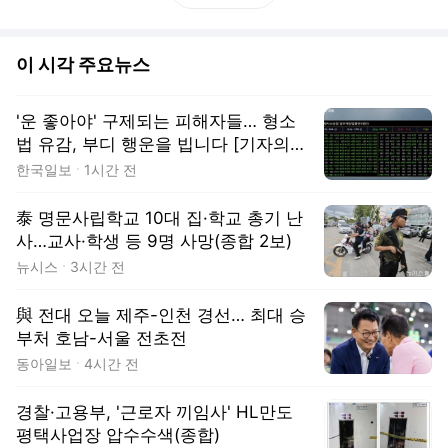
이 시각 주요뉴스
'운 좋아야' 구제되는 피해자들… 형소
법 유감, 부디 행운을 빕니다 [기자의
눈]
한국일보
1시간 전
泰 명문사립학교 10대 집·학교 총기 난
사…교사·학생 등 9명 사망(종합 2보)
뉴시스
3시간 전
與 전대 오늘 제주-인천 경선… 최대 승
부처 호남-서울 전초전
동아일보
4시간 전
경찰·고용부, '근로자 끼임사' HL만도
평택사업장 압수수색(종합)