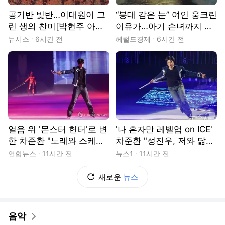
공기반 빛반…이대원이 그
“붕대 감은 눈” 여인 웅크린
린 생의 찬미[박현주 아트
이유가…아기 손녀까지 잃
에세이 ㉚]
은뒤 쏴올린 ‘희망’ 이야기
뉴시스
6시간 전
헤럴드경제
6시간 전
[이원율의 후암동 미술관-
조지 프레더릭 와츠 편]
얼음 위 '몬스터 헌터'로 변
'나 혼자만 레벨업 on ICE'
한 차준환 "노래와 스케이
차준환 "성진우, 저와 닮
팅을 연결"
아…노래 맹연습"(종합)
연합뉴스
11시간 전
뉴스1
11시간 전
새로운
뉴스
음악