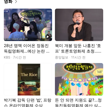
영화
동영상
28년 명맥 이어온 정동진
북미 개봉 앞둔 나홍진 ‘호
독립영화제…예산 논란 속
프’ 토론토영화제 초청…이
개막
창동은 공로상
KBS
7시간 전
중앙일보
11시간 전
박기복 감독 단편 ‘밥’, 프랑
돈 안 되면 지원도 끝?…정
스 온라인영화제 수상
동진독립영화제 예산 삭감