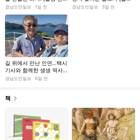
국]
편집국]
경남도민일보
1일 전
경남도민일보
3일 전
길 위에서 만난 인연…택시
기사와 함께한 생생 역사
문화 탐방 [출장 편집국]
경남도민일보
6일 전
책