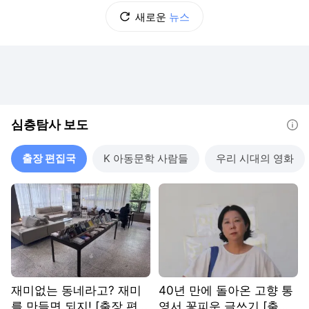
새로운
뉴스
심층탐사 보도
도움말
출장 편집국
K 아동문학 사람들
우리 시대의 영화
재미없는 동네라고? 재미
40년 만에 돌아온 고향 통
를 만들면 되지! [출장 편집
영서 꽃피운 글쓰기 [출장