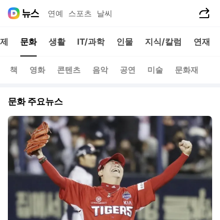
공유하기
연예
스포츠
날씨
제
문화
생활
IT/과학
인물
지식/칼럼
연재
책
영화
콘텐츠
음악
공연
미술
문화재
문화 주요뉴스