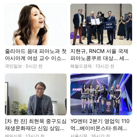
줄리아드 음대 피아노과 첫
지현규, RNCM 서울 국제
아시아계 여성 교수 이소
피아노콩쿠르 대상… 세계
연, 20년 만의 내한
무대 향한 첫걸음
국민일보
5시간 전
헤럴드경제
13시간 전
[차 한 잔] 최현묵 중구도심
YG엔터 2분기 영업익 110
재생문화재단 신임 상임이
억…베이비몬스터·트레저
사 "서문시장·경상감영 등
이끌어
매일신문
13시간 전
서울신문
16시간 전