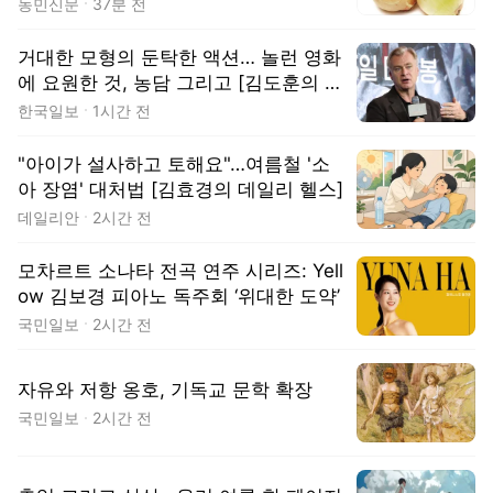
농민신문
37분 전
거대한 모형의 둔탁한 액션… 놀런 영화
에 요원한 것, 농담 그리고 [김도훈의 하
입 나우]
한국일보
1시간 전
"아이가 설사하고 토해요"…여름철 '소
아 장염' 대처법 [김효경의 데일리 헬스]
데일리안
2시간 전
모차르트 소나타 전곡 연주 시리즈: Yell
ow 김보경 피아노 독주회 ‘위대한 도약’
국민일보
2시간 전
자유와 저항 옹호, 기독교 문학 확장
국민일보
2시간 전