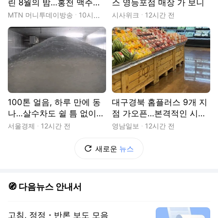
린 8월의 밤…홍천 맥주축
스 영등포점 매장 가 보니
제, '골목상권 활성화' 통했
MTN 머니투데이방송
10시간 전
시사위크
12시간 전
다
100톤 얼음, 하루 만에 동
대구경북 홈플러스 9개 지
나…살수차도 쉴 틈 없이
점 가오픈…본격적인 시험
달린다 [르포]
대 올랐다
서울경제
12시간 전
영남일보
12시간 전
새로운
뉴스
🧭 다음뉴스 안내서
고침, 정정・반론 보도 모음