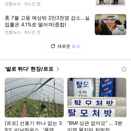
연합뉴스
5시간 전
美 7월 고용 예상밖 2만3천명 감소…실
업률은 4.1%로 떨어져(종합)
연합뉴스
6시간 전
새로운
뉴스
'발로 뛰다' 현장/르포
도움말
[르포] 선풍기 하나 없는 3
“BMI 상관 없어요” … 3분
9도 비닐하우스…'폭염 악
이면 묻지마 처방전