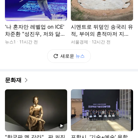
'나 혼자만 레벨업 on ICE'
시멘트로 뒤덮인 송국리 유
차준환 "성진우, 저와 닮
적, 부여의 흔적마저 지우
아…노래 맹연습"(종합)
다[조상인의 미담]
뉴스1
11시간 전
서울경제
12시간 전
새로운
뉴스
문화재
동영상
"한국판 멧 갈라"...판 커진
포항시, ‘기술+예술’ 융합