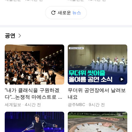
지역 자원 활용…문화의 일
상화"
새로운
뉴스
공연
동영상
“내가 클래식을 구원하겠
무더위 공연장에서 날려보
다”…논쟁적 마에스트로 쿠
내요
렌치스 첫 내한
세계일보
4시간 전
광주MBC
9시간 전