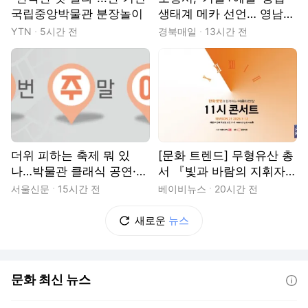
국립중앙박물관 분장놀이
생태계 메카 선언… 영남권
거점 구축 본격화
YTN
5시간 전
경북매일
13시간 전
더위 피하는 축제 뭐 있
[문화 트렌드] 무형유산 총
나…박물관 클래식 공연·D
서 『빛과 바람의 지휘자
DP일대 ‘뷰티풀라이프’ 체
조대용』 출간 外
서울신문
15시간 전
베이비뉴스
20시간 전
험 [이주여주]
새로운
뉴스
문화 최신 뉴스
도움말