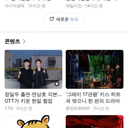
이 던진 질문 [초점]
아시아경제
13시간 전
데일리안
14시간 전
새로운
뉴스
콘텐츠
동영상
정일우 출연·연상호 각본...
‘그래미 17관왕’ 키스 히트
OTT가 키운 한일 협업
곡 엮으니 한 편의 드라마
YTN
5시간 전
중앙SUNDAY
5시간 전