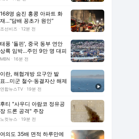
168명 숨진 홍콩 아파트 화
재…“담배 꽁초가 원인”
조선비즈
12분 전
태풍 '돌핀', 중국 동부 연안
상륙 임박…주민 9만 명 대피
MBN
16분 전
이란, 해협개방 요구안 발
표…미군 철수·동결자산 해제
연합뉴스TV
19분 전
후티 "사우디 아람코 정유공
장 드론 공격" 주장
노컷뉴스
19분 전
여의도 35배 면적 하루만에