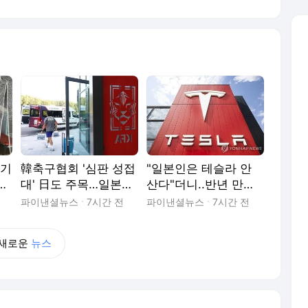
풍기
韓축구협회 '심판 성접
"일본인은 테슬라 안
직원
대' 日도 주목…일본인
산다"더니..반년 만에
업
심판 2명 연루 의혹
1.2만대 팔린 비결
파이낸셜뉴스
7시간 전
파이낸셜뉴스
7시간 전
새로운
뉴스