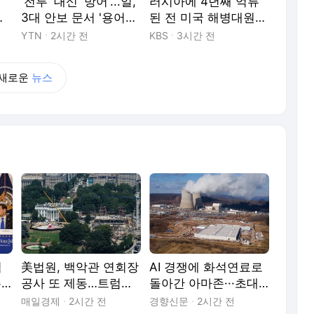
'전투' 대신 '방어'...일,
러시아에 4년째 억류
객
3대 안보 문서 '용어순
된 전 미국 해병대원
메
화'
‘의식 불명’
YTN
2시간 전
KBS
3시간 전
등
새로운
뉴스
억
美법원, 백악관 연회장
AI 경쟁에 화석연료로
온
공사 또 제동…트럼프
돌아간 아마존···초대
춘다
“정치적 판결”
형 가스발전소 짓는다
매일경제
2시간 전
경향신문
2시간 전