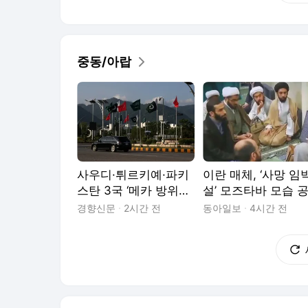
중동/아랍
사우디·튀르키예·파키
이란 매체, ‘사망 임
스탄 3국 ‘메카 방위협
설’ 모즈타바 모습 
정’···‘이슬람 나토’ 될까
개…“전쟁 전 영상 
경향신문
2시간 전
동아일보
4시간 전
성”