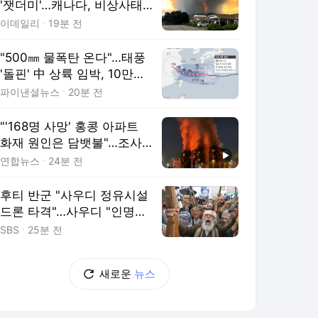
'잿더미'…캐나다, 비상사태
선포
이데일리
19분 전
"500㎜ 물폭탄 온다"…태풍
'돌핀' 中 상륙 임박, 10만명
대피
파이낸셜뉴스
20분 전
"'168명 사망' 홍콩 아파트
화재 원인은 담뱃불"…조사
결과 발표
연합뉴스
24분 전
후티 반군 "사우디 정유시설
드론 타격"…사우디 "인명피
해 없어"
SBS
25분 전
새로운
뉴스