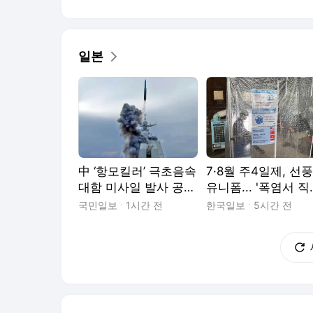
일본
中 ‘항모킬러’ 극초음속
7·8월 주4일제, 선
대함 미사일 발사 공
유니폼... '폭염서 
개…日 “미사일·드론 전
지키기' 나선 日 기
국민일보
1시간 전
한국일보
5시간 전
력 강화”
들 [클로즈업 재팬]