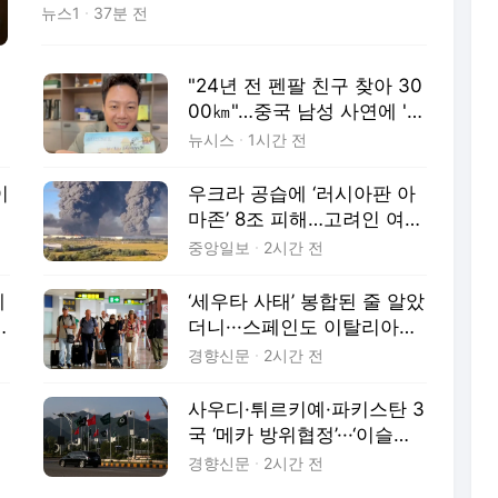
스타리카 과나카스테주에 거주하는 호세 플로
뉴스1
37분 전
레스는 세계 최고령자 공인을 위한 국제 인증
절차를 밟고 있다. 코스타리카 시민등록국에
따르면 플로레스는 1907년 7월 11
"24년 전 펜팔 친구 찾아 30
00㎞"…중국 남성 사연에 '뭉
클'
뉴시스
1시간 전
이
우크라 공습에 ‘러시아판 아
마존’ 8조 피해…고려인 여성
CEO 위기
중앙일보
2시간 전
제
‘세우타 사태’ 봉합된 줄 알았
4
더니···스페인도 이탈리아에
국경 닫아 ‘갈등 고조’
경향신문
2시간 전
사우디·튀르키예·파키스탄 3
국 ‘메카 방위협정’···‘이슬람
나토’ 될까
경향신문
2시간 전