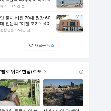
(종합)
뉴스1
1시간 전
단 둘이 버틴 70대 원장·60
대 전문의 “이젠 포기”···40년
역사 ‘밀양 유일’ 분만병원 문
경향신문
2시간 전
닫는다
새로운
뉴스
'발로 뛰다' 현장/르포
[현장] “동물이 안 보
사마리아인 땅 빼앗