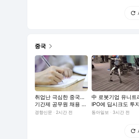
의 타협
중국
취업난 극심한 중국…
中 로봇기업 유니트
기간제 공무원 채용 부
IPO에 딥시크도 투
정 확인에 14만명 재시
공급망 협력 강화
경향신문
2시간 전
동아일보
3시간 전
험