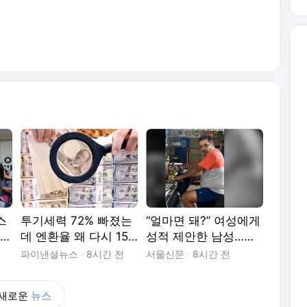
스
투기세력 72% 빠졌는
“얼마면 돼?” 여성에게
데 엔환율 왜 다시 157
성적 제안한 남성…인
동
엔대 왜?
도 경찰, 어떻게 찾았
파이낸셜뉴스
8시간 전
서울신문
8시간 전
나 [핫이슈]
새로운
뉴스