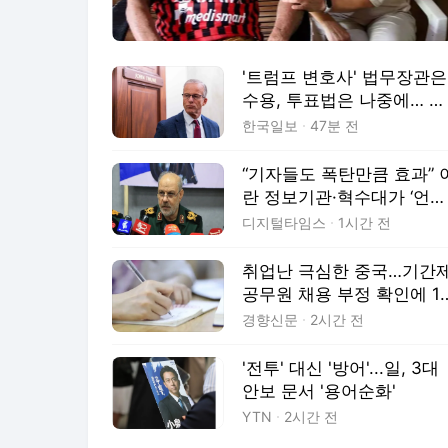
'트럼프 변호사' 법무장관은
수용, 투표법은 나중에… 美
공화 상원의 타협
한국일보
47분 전
“기자들도 폭탄만큼 효과” 
란 정보기관·혁수대가 ‘언론
의 날’ 기리는 법
디지털타임스
1시간 전
취업난 극심한 중국…기간
공무원 채용 부정 확인에 1
만명 재시험
경향신문
2시간 전
'전투' 대신 '방어'...일, 3대
안보 문서 '용어순화'
YTN
2시간 전