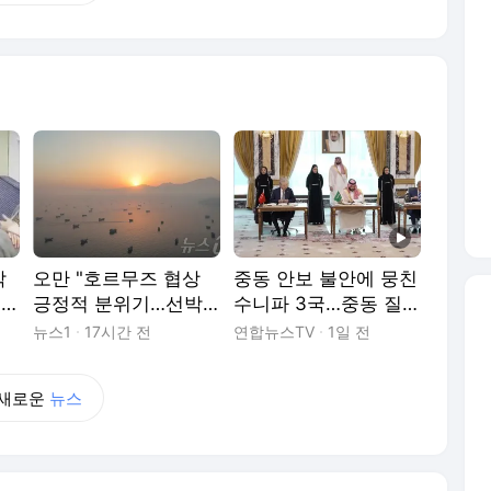
박
오만 "호르무즈 협상
중동 안보 불안에 뭉친
공
긍정적 분위기…선박
수니파 3국…중동 질서
가능
공격 반복 규탄"
재편?
뉴스1
17시간 전
연합뉴스TV
1일 전
새로운
뉴스