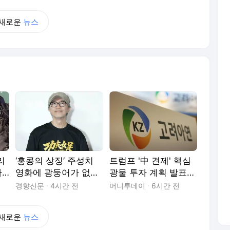
새로운
뉴스
리
‘홍콩의 상징’ 주성치
트럼프 '中 견제' 핵심
자…
영화에 광둥어가 없다·
광물 투자 계획 발표…
··‘쿵푸여자축구’ 보통
고려아연, 대표 사례로
경향신문
4시간 전
머니투데이
6시간 전
화 버전만 개봉
지목
새로운
뉴스