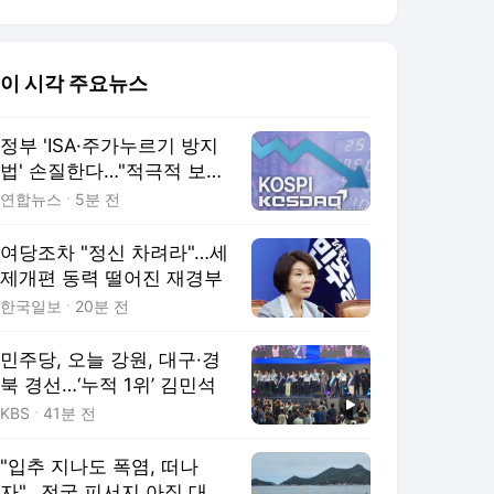
이 시각 주요뉴스
정부 'ISA·주가누르기 방지
법' 손질한다…"적극적 보완
검토"(종합)
연합뉴스
5분 전
여당조차 "정신 차려라"…세
제개편 동력 떨어진 재경부
한국일보
20분 전
민주당, 오늘 강원, 대구·경
북 경선…‘누적 1위’ 김민석
KBS
41분 전
"입추 지나도 폭염, 떠나
자"…전국 피서지 아직 대목