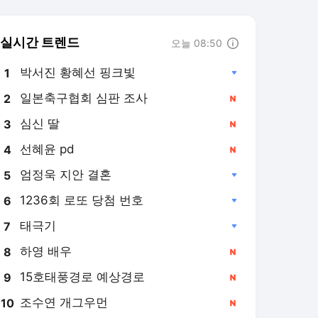
실시간 트렌드
오늘 08:50
박서진 황혜선 핑크빛
1
일본축구협회 심판 조사
2
심신 딸
3
선혜윤 pd
4
엄정욱 지안 결혼
5
1236회 로또 당첨 번호
6
태극기
7
하영 배우
8
15호태풍경로 예상경로
9
조수연 개그우먼
10