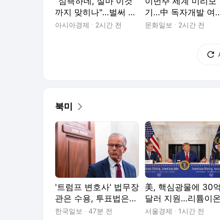
"섬뜩하네, 설마 이것
이번주 세계 미리보
까지 맞히나"…벌써 2
기…中 독자개발 여
개 현실화했다는 '202
기 첫 국제선 투입, 
아시아경제
2시간 전
문화일보
2시간 전
6년 예언'
타 ‘SNS 중독소송’ 
[월드콕!]
북미
'트럼프 변호사' 법무장
美, 핵심광물에 30
관은 수용, 투표법은
달러 지원…리튬이
나중에… 美공화 상원
배터리 中 의존 낮
한국일보
47분 전
서울경제
1시간 전