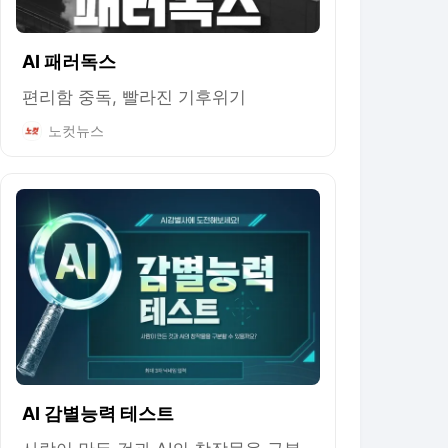
AI 패러독스
편리함 중독, 빨라진 기후위기
노컷뉴스
AI 감별능력 테스트