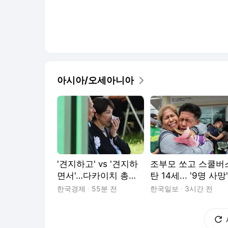
아시아/오세아니아
'견지하고' vs '견지하
조부모 쏘고 스쿨버
면서'…다카이치 총리,
탄 14세... '9명 사망'
애매한 발언 파문
태국 총기 난사범, 
한국경제
55분 전
한국일보
3시간 전
기는 괴롭힘?