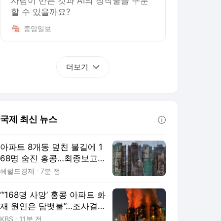
사람이 만든 것과 AI의 창작물을 구분
할 수 있을까요?
중앙일보
더보기
국제 최신 뉴스
아파트 8개동 덮친 불길에 1
68명 숨진 홍콩…최종보고서
화재원인 봤더니
헤럴드경제
7분 전
“‘168명 사망’ 홍콩 아파트 화
재 원인은 담뱃불”…조사결과
발표
KBS
11분 전