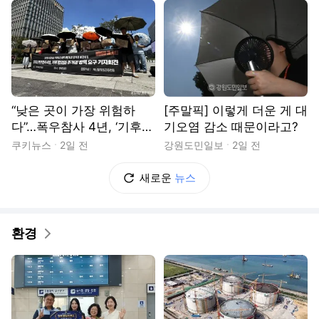
“낮은 곳이 가장 위험하
[주말픽] 이렇게 더운 게 대
다”…폭우참사 4년, ‘기후
기오염 감소 때문이라고?
위기에 안전한 집’ 보장 촉
쿠키뉴스
2일 전
강원도민일보
2일 전
구
새로운
뉴스
환경