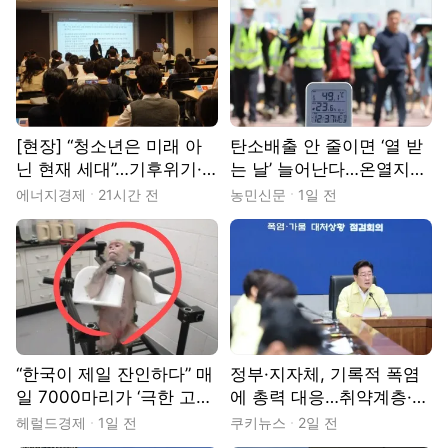
[현장] “청소년은 미래 아
탄소배출 안 줄이면 ‘열 받
닌 현재 세대”…기후위기·
는 날’ 늘어난다…온열지수
물 해법 제시한 18개국 청
분석해보니
에너지경제
21시간 전
농민신문
1일 전
소년들
“한국이 제일 잔인하다” 매
정부·지자체, 기록적 폭염
일 7000마리가 ‘극한 고
에 총력 대응…취약계층·현
통’에 노출…어쩌다 이렇게
장근로자 보호 강화
헤럴드경제
1일 전
쿠키뉴스
2일 전
까지 [지구, 뭐래?]