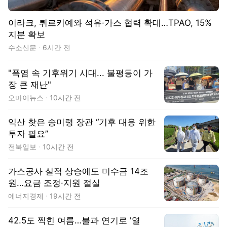
이라크, 튀르키예와 석유·가스 협력 확대…TPAO, 15%
지분 확보
수소신문
6시간 전
"폭염 속 기후위기 시대... 불평등이 가
장 큰 재난"
오마이뉴스
10시간 전
익산 찾은 송미령 장관 “기후 대응 위한
투자 필요”
전북일보
10시간 전
가스공사 실적 상승에도 미수금 14조
원…요금 조정·지원 절실
에너지경제
19시간 전
42.5도 찍힌 여름…불과 연기로 '열