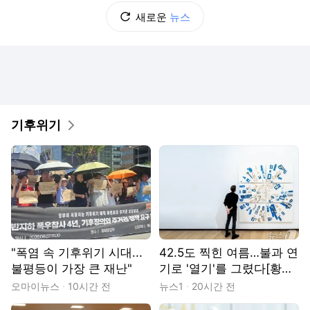
새로운
뉴스
기후위기
"폭염 속 기후위기 시대...
42.5도 찍힌 여름…불과 연
불평등이 가장 큰 재난"
기로 '열기'를 그렸다[황덕
현의 기후 한 편]
오마이뉴스
10시간 전
뉴스1
20시간 전