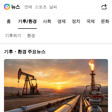
공유하기
연예
스포츠
날씨
홈
기후/환경
사회
경제
정치
국제
문화
기후위기
환경
기후・환경 주요뉴스