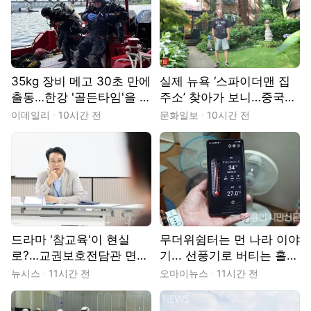
35kg 장비 메고 30초 만에
실제 뉴욕 ‘스파이더맨 집
출동…한강 '골든타임'을 지
주소’ 찾아가 보니…중국인
키는 사람들 [땀.땀.땀.]
이 살고 있었다
이데일리
10시간 전
문화일보
10시간 전
드라마 '참교육'이 현실
무더위쉼터는 먼 나라 이야
로?…교권보호전담관 면접
기... 선풍기로 버티는 홀몸
장 가보니
노인들
뉴시스
11시간 전
오마이뉴스
11시간 전