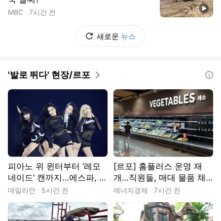
동영상
MBC
7시간 전
새로운
뉴스
'발로 뛰다' 현장/르포
도움말
피아노 위 윈터부터 ‘레모
[르포] 홈플러스 운영 재
네이드’ 캔까지…에스파, 디
개…직원들, 매대 물품 채
테일로 채운 고척돔 [현장]
우기 ‘분주’
데일리안
5시간 전
에너지경제
7시간 전