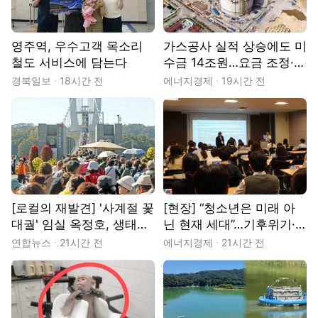
영주역, 우수고객 목소리
가스공사 실적 상승에도 미
철도 서비스에 담는다
수금 14조원…요금 조정·지
원 절실
경북일보
18시간 전
에너지경제
19시간 전
[로컬의 재발견] '사계절 꽃
[현장] “청소년은 미래 아
대궐' 임실 옥정호, 생태관
닌 현재 세대”…기후위기·
광 메카 '우뚝'
물 해법 제시한 18개국 청
연합뉴스
21시간 전
에너지경제
21시간 전
소년들