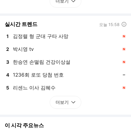
더보기
실시간 트렌드
도움말
오늘 15:58
김정렬 형 군대 구타 사망
1
, 신규
박시영 tv
2
, 신규
한승연 손떨림 건강이상설
3
, 신규
1236회 로또 당첨 번호
4
, 동일
리센느 이사 김혜수
5
, 신규
더보기
이 시각 주요뉴스