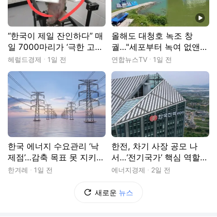
동영상
“한국이 제일 잔인하다” 매
올해도 대청호 녹조 창
일 7000마리가 ‘극한 고
궐…"세포부터 녹여 없앤
통’에 노출…어쩌다 이렇게
다"
헤럴드경제
1일 전
연합뉴스TV
1일 전
까지 [지구, 뭐래?]
한국 에너지 수요관리 ‘낙
한전, 차기 사장 공모 나
제점’…감축 목표 못 지키자
서…‘전기국가’ 핵심 역할에
목표치 낮춘 정부
관심 쏠려
한겨레
1일 전
에너지경제
2일 전
새로운
뉴스