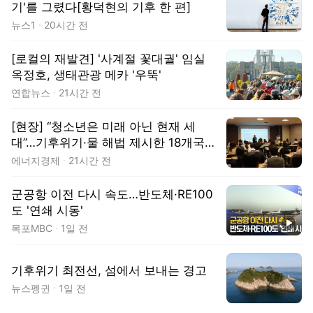
기'를 그렸다[황덕현의 기후 한 편]
뉴스1
20시간 전
[로컬의 재발견] '사계절 꽃대궐' 임실
옥정호, 생태관광 메카 '우뚝'
연합뉴스
21시간 전
[현장] “청소년은 미래 아닌 현재 세
대”…기후위기·물 해법 제시한 18개국
청소년들
에너지경제
21시간 전
군공항 이전 다시 속도…반도체·RE100
도 '연쇄 시동'
동영상
목포MBC
1일 전
기후위기 최전선, 섬에서 보내는 경고
뉴스펭귄
1일 전