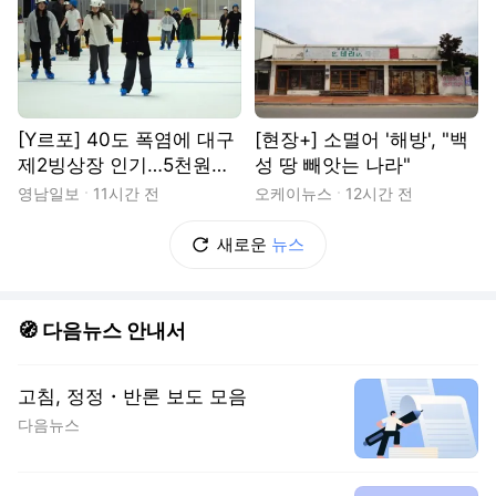
[Y르포] 40도 폭염에 대구
[현장+] 소멸어 '해방', "백
제2빙상장 인기…5천원으
성 땅 빼앗는 나라"
로 즐기는 ‘피서’
영남일보
11시간 전
오케이뉴스
12시간 전
새로운
뉴스
🧭 다음뉴스 안내서
고침, 정정・반론 보도 모음
다음뉴스