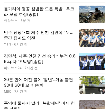
불가리아 영공 침범한 드론 폭발…우크
라 모델 추정(종합)
연합뉴스
3분 전
민주 전당대회 제주·인천 김민석 1위...
중간 집계도 역전
동영상
YTN
6시간 전
김민석, 제주·인천 경선 승리⋯누적 0.8
6%p차 '초박빙'[종합]
아이뉴스24
7시간 전
20분 만에 꺼진 불에 '참변'‥거동 불편
90대·60대 모녀 숨져
동영상
MBC
7시간 전
폭염에 물까지 말라‥'복합재난' 이제 한
국 날씨?